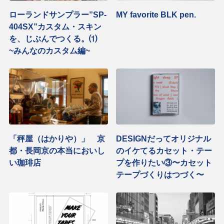
ローランドサンプラー”SP-
MY favorite BLK pen.
404SX”カスタム・スキン
を、じぶんでつくる。⑴
~みんなのカスタム編~
「秤屋（はかりや）」 京
DESIGNだってオリジナル
都・長岡京の本当においし
のイケてるカセット・テー
い珈琲店
プを作りたい③〜カセット
テープづくりはつづく〜