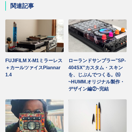
関連記事
FUJIFILM X-M1ミラーレス
ローランドサンプラー”SP-
＋カールツァイスPlannar
404SX″カスタム・スキン
1.4
を、じぶんでつくる。⑸
~HUMM.オリジナル製作・
デザイン編②~完結