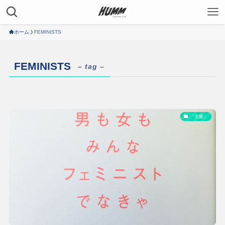
ホーム
FEMINISTS
FEMINISTS
– tag –
「文脈」