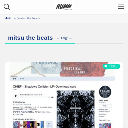
ホーム
mitsu the beats
mitsu the beats
– tag –
「文脈」