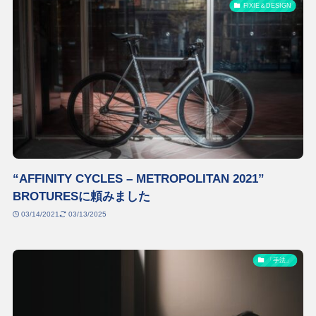
FIXIE＆DESIGN
“AFFINITY CYCLES – METROPOLITAN 2021”
BROTURESに頼みました
03/14/2021
03/13/2025
「手法」