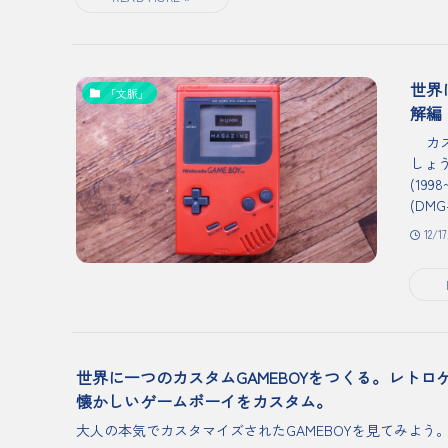
世界
「文脈」
解編
カス
しょう
(19
(DM
12/1
世界に一つのカスタムGAMEBOYをつくる。レトロ
懐かしいゲームボーイをカスタム。
大人の本気でカスタマイズされたGAMEBOYを見てみよう