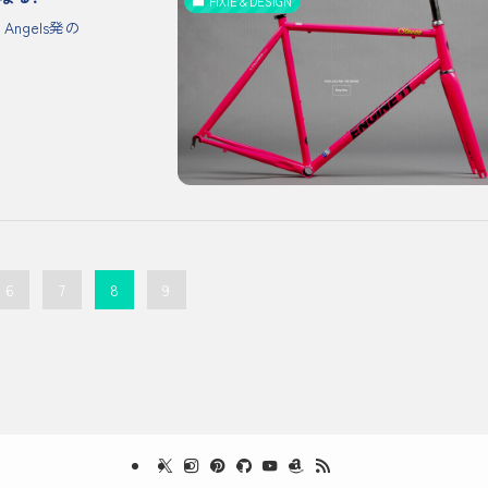
FIXIE＆DESIGN
ngels発の
6
7
8
9