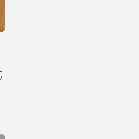
。
ー
ー
リ